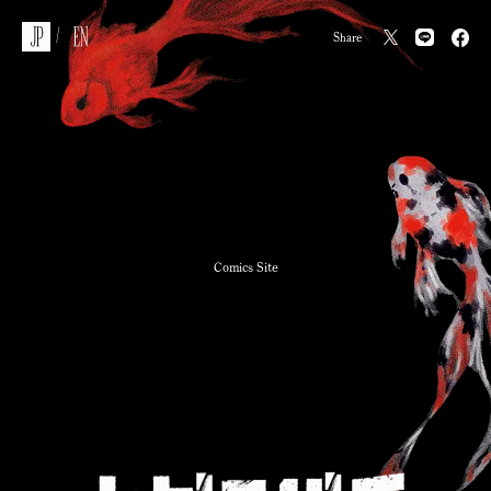
JP
EN
/
Share
Comics Site